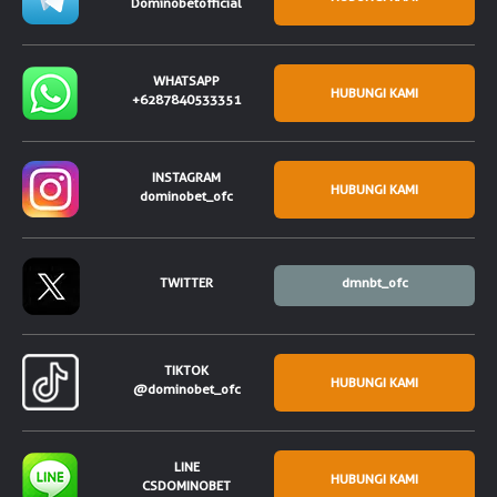
Dominobetofficial
NEW
TANGKAS
RTP
WHATSAPP
HUBUNGI KAMI
+6287840533351
DEPOSIT
WITHDRAW
INSTAGRAM
HUBUNGI KAMI
dominobet_ofc
PROMOSI
DOWNLOAD APLIKASI
TWITTER
dmnbt_ofc
REFERRAL
TIKTOK
JACKPOT
HUBUNGI KAMI
@dominobet_ofc
VIP MEMBER
LINE
HUBUNGI KAMI
HUBUNGI KAMI
CSDOMINOBET