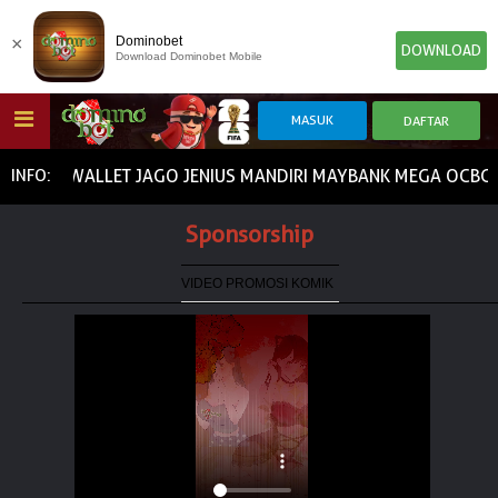
×
Dominobet
DOWNLOAD
Download Dominobet Mobile
HOME
B DANAMON E-WALLET JAGO JENIUS MANDIRI MAYBANK MEGA OCBC
INFO:
Sponsorship
POKER
SLOT GAME
IDN E-LOTTERY
VIDEO PROMOSI KOMIK
NEW
NEW
SPORTBOOK
LIVE CASINO
IDNLIVE
NEW
TOGEL
ESPORTS
ARCADE
NEW
NEW
NEW
TEMBAK IKAN
IDNRAFFLE
IDNTRADE