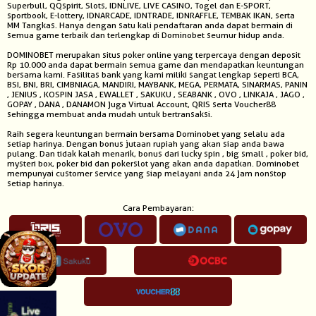
Superbull, QQspirit, Slots, IDNLIVE, LIVE CASINO, Togel dan E-SPORT,
sportbook, E-lottery, IDNARCADE, IDNTRADE, IDNRAFFLE, TEMBAK IKAN, serta
© Copyright 2026 d0m1nobetlove.xyz - All right reserved | 18+
MM Tangkas. Hanya dengan satu kali pendaftaran anda dapat bermain di
semua game terbaik dan terlengkap di Dominobet seumur hidup anda.
VIDEO CARA MAIN DOMINO
DOMINOBET merupakan situs poker online yang terpercaya dengan deposit
Rp 10.000 anda dapat bermain semua game dan mendapatkan keuntungan
bersama kami. Fasilitas bank yang kami miliki sangat lengkap seperti BCA,
BSI, BNI, BRI, CIMBNIAGA, MANDIRI, MAYBANK, MEGA, PERMATA, SINARMAS, PANIN
, JENIUS , KOSPIN JASA , EWALLET , SAKUKU , SEABANK , OVO , LINKAJA , JAGO ,
GOPAY , DANA , DANAMON juga Virtual Account, QRIS serta Voucher88
sehingga membuat anda mudah untuk bertransaksi.
Raih segera keuntungan bermain bersama Dominobet yang selalu ada
setiap harinya. Dengan bonus jutaan rupiah yang akan siap anda bawa
pulang. Dan tidak kalah menarik, bonus dari lucky spin , big small , poker bid,
mysteri box, poker bid dan pokerslot yang akan anda dapatkan. Dominobet
mempunyai customer service yang siap melayani anda 24 jam nonstop
setiap harinya.
Cara Pembayaran:
VIDEO PORTRAIT PROMO