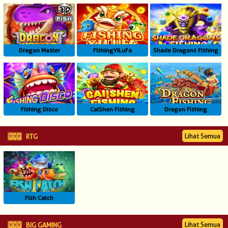
Dragon Master
FishingYiLuFa
Shade Dragons Fishing
Fishing Disco
CaiShen Fishing
Dragon Fishing
Lihat Semua
RTG
Fish Catch
Lihat Semua
BIG GAMING