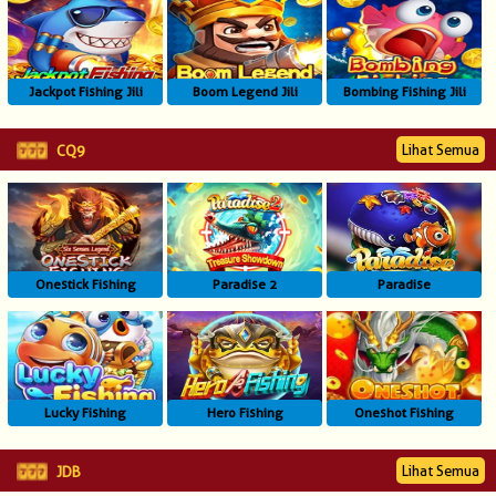
Jackpot Fishing Jili
Boom Legend Jili
Bombing Fishing Jili
Lihat Semua
CQ9
Onestick Fishing
Paradise 2
Paradise
Lucky Fishing
Hero Fishing
Oneshot Fishing
Lihat Semua
JDB