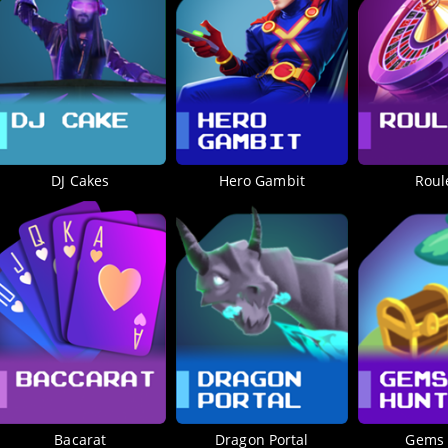
DJ Cakes
Hero Gambit
Roul
Bacarat
Dragon Portal
Gems 