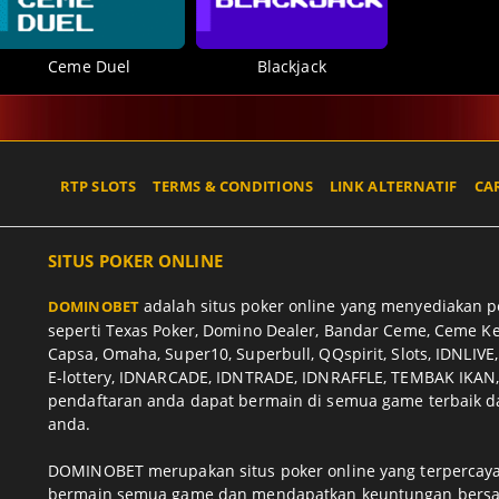
Ceme Duel
Blackjack
RTP SLOTS
TERMS & CONDITIONS
LINK ALTERNATIF
CA
SITUS POKER ONLINE
adalah situs poker online yang menyediakan pe
DOMINOBET
seperti Texas Poker, Domino Dealer, Bandar Ceme, Ceme Ke
Capsa, Omaha, Super10, Superbull, QQspirit, Slots, IDNLIVE
E-lottery, IDNARCADE, IDNTRADE, IDNRAFFLE, TEMBAK IKAN,
pendaftaran anda dapat bermain di semua game terbaik d
anda.
DOMINOBET merupakan situs poker online yang terpercaya
bermain semua game dan mendapatkan keuntungan bersama 