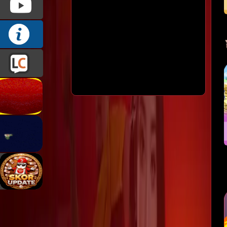
DOMINOBET_OFFICIAL
INFO
DOMINOBET
LIVE
CHAT