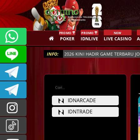
PROMO
PROMO
NEW
+6287840533351
POKER
IDNLIVE
LIVE CASINO
A
08/08/2026
INFO:
KINI HADIR GAME TERBARU JOKERCASH!! AK
CSDOMINOBET
Dominobetofficial
DOMINOBET_OFFICIAL
IDNARCADE
dominobet_ofc
IDNTRADE
@dominobet_ofc