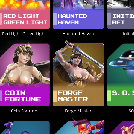
Red Light Green Light
Haunted Haven
Initia
Coin Fortune
Forge Master
SO