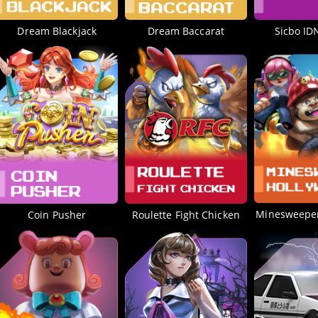
Dream Blackjack
Dream Baccarat
Sicbo ID
Minesweeper
Coin Pusher
Roulette Fight Chicken