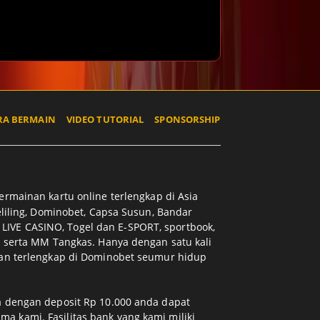
RA BERMAIN
VIDEO TUTORIAL
SPONSORSHIP
rmainan kartu online terlengkap di Asia
liling, Dominobet, Capsa Susun, Bandar
, LIVE CASINO, Togel dan E-SPORT, sportbook,
 serta MM Tangkas. Hanya dengan satu kali
an terlengkap di Dominobet seumur hidup
 dengan deposit Rp 10.000 anda dapat
kami. Fasilitas bank yang kami miliki