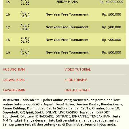
15
FRIDAY MANIA
Rp. 30,000,000
21:00
© Copyright 2026 d0m1nobetlove.xyz - All right reserved | 18+
Aug 7
16
New Year Free Tournament
Rp. 500,000
01:28
Aug 7
17
New Year Free Tournament
Rp. 500,000
01:40
Aug 7
18
New Year Free Tournament
Rp. 500,000
01:30
Aug 7
19
New Year Free Tournament
Rp. 500,000
01:40
HUBUNGI KAMI
VIDEO TUTORIAL
JADWAL BANK
SPONSORSHIP
CARA BERMAIN
LINK ALTERNATIF
adalah situs poker online yang menyediakan permainan kartu
DOMINOBET
online terlengkap di Asia seperti Texas Poker, Domino Dealer, Bandar Ceme,
Ceme Keliling, Dominobet, Capsa Susun, Bandar Capsa, Omaha, Super10,
Superbull, QQspirit, Slots, IDNLIVE, LIVE CASINO, Togel dan E-SPORT,
sportbook, E-lottery, IDNARCADE, IDNTRADE, IDNRAFFLE, TEMBAK IKAN, serta
MM Tangkas. Hanya dengan satu kali pendaftaran anda dapat bermain di
semua game terbaik dan terlengkap di Dominobet seumur hidup anda.