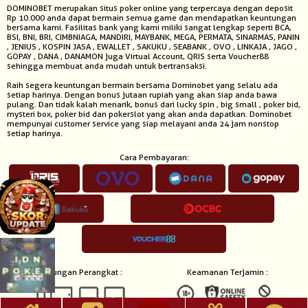
DOMINOBET merupakan situs poker online yang terpercaya dengan deposit
Rp 10.000 anda dapat bermain semua game dan mendapatkan keuntungan
bersama kami. Fasilitas bank yang kami miliki sangat lengkap seperti BCA,
BSI, BNI, BRI, CIMBNIAGA, MANDIRI, MAYBANK, MEGA, PERMATA, SINARMAS, PANIN
, JENIUS , KOSPIN JASA , EWALLET , SAKUKU , SEABANK , OVO , LINKAJA , JAGO ,
GOPAY , DANA , DANAMON juga Virtual Account, QRIS serta Voucher88
sehingga membuat anda mudah untuk bertransaksi.
Raih segera keuntungan bermain bersama Dominobet yang selalu ada
setiap harinya. Dengan bonus jutaan rupiah yang akan siap anda bawa
pulang. Dan tidak kalah menarik, bonus dari lucky spin , big small , poker bid,
mysteri box, poker bid dan pokerslot yang akan anda dapatkan. Dominobet
mempunyai customer service yang siap melayani anda 24 jam nonstop
setiap harinya.
Cara Pembayaran:
Dukungan Perangkat :
Keamanan Terjamin :